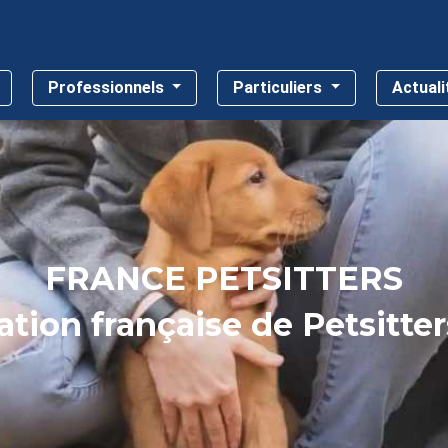
Professionnels
Particuliers
Actual
FRANCE PETSITTERS
tion française de Petsitte