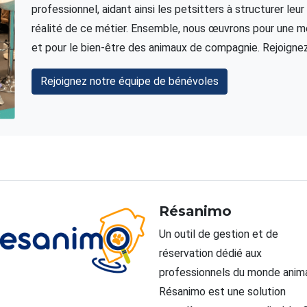
professionnel, aidant ainsi les petsitters à structurer leur 
réalité de ce métier. Ensemble, nous œuvrons pour une me
et pour le bien-être des animaux de compagnie. Rejoignez-
Rejoignez notre équipe de bénévoles
Gaëlle AnimO Rése
Comportementaliste formée, j'
fondé AnimOréseaux pour aider
pros du secteur animalier à
communiquer avec impact sur 