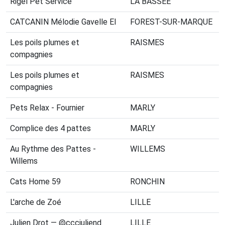
Rigel Pet Service
LA BASSÉE
CATCANIN Mélodie Gavelle EI
FOREST-SUR-MARQUE
Les poils plumes et
RAISMES
compagnies
Les poils plumes et
RAISMES
compagnies
Pets Relax - Fournier
MARLY
Complice des 4 pattes
MARLY
Au Rythme des Pattes -
WILLEMS
Willems
Cats Home 59
RONCHIN
L'arche de Zoé
LILLE
Julien Drot — @cccjuliend
LILLE