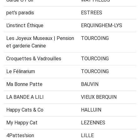
pet's paradis
ESTREES
L’instinct Éthique
ERQUINGHEM-LYS
Les Joyeux Museaux | Pension
TOURCOING
et garderie Canine
Croquettes & Vadrouilles
TOURCOING
Le Félinarium
TOURCOING
Ma Bonne Patte
BAUVIN
LA BANDE A LILI
VIEUX BERQUIN
Happy Cats & Co
HALLUIN
My Happy Cat
LEZENNES
4Pattes'sion
LILLE