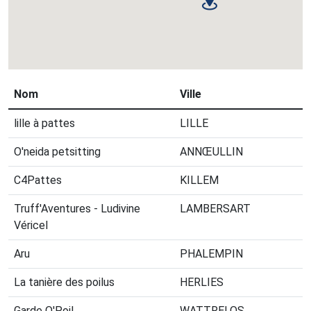
Nom
Ville
lille à pattes
LILLE
O'neida petsitting
ANNŒULLIN
C4Pattes
KILLEM
Truff'Aventures - Ludivine
LAMBERSART
Véricel
Aru
PHALEMPIN
La tanière des poilus
HERLIES
Garde O'Poil
WATTRELOS